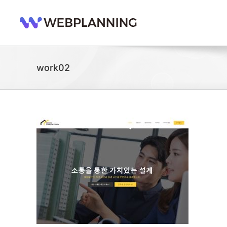
콘
텐
츠
로
건
너
work02
뛰
기