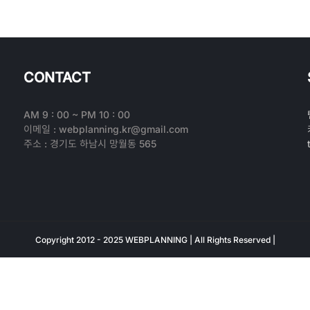
CONTACT
AM 9 : 00 ~ PM 10 : 00
이메일 : webplanning.kr@gmail.com
주소 : 경기도 하남시 망월동 565
Copyright 2012 - 2025 WEBPLANNING | All Rights Reserved |