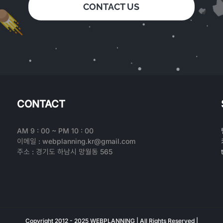
CONTACT US
CONTACT
AM 9 : 00 ~ PM 10 : 00
이메일 : webplanning.kr@gmail.com
주소 : 경기도 하남시 망월동 565
Copyright 2012 - 2025 WEBPLANNING | All Rights Reserved |