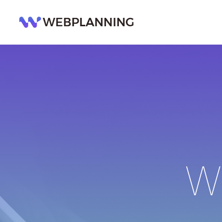
콘
텐
츠
로
건
너
뛰
기
We