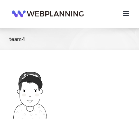
콘
텐
츠
로
건
너
team4
뛰
기