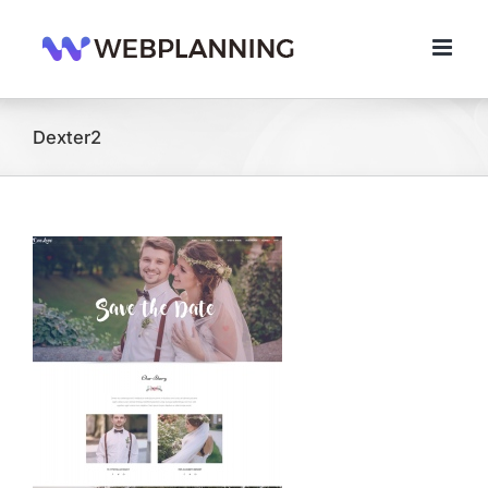
콘
텐
츠
로
건
너
Dexter2
뛰
기