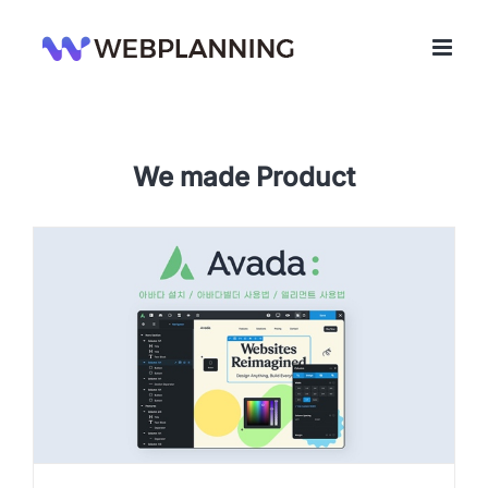
콘
텐
츠
로
건
너
뛰
기
We made Product
아바다 테마 및 사용법 교육