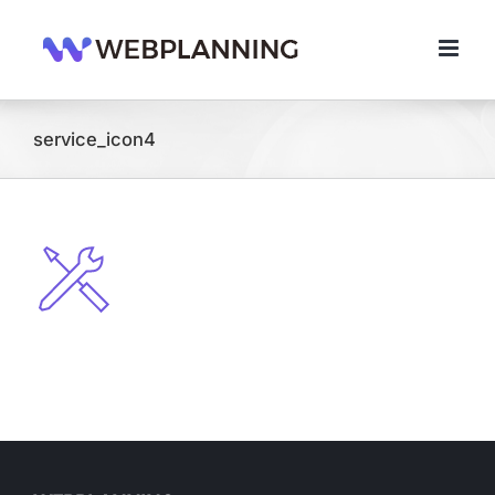
콘
텐
츠
로
건
너
service_icon4
뛰
기