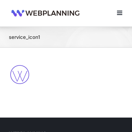
콘
텐
츠
로
건
너
service_icon1
뛰
기