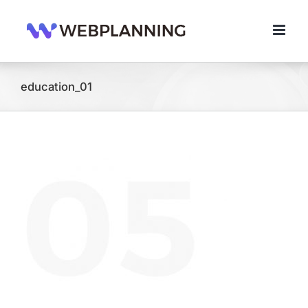
콘
텐
츠
로
건
너
education_01
뛰
기