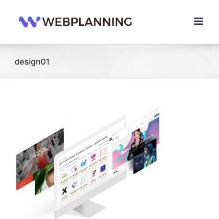
콘
텐
츠
로
건
너
design01
뛰
기