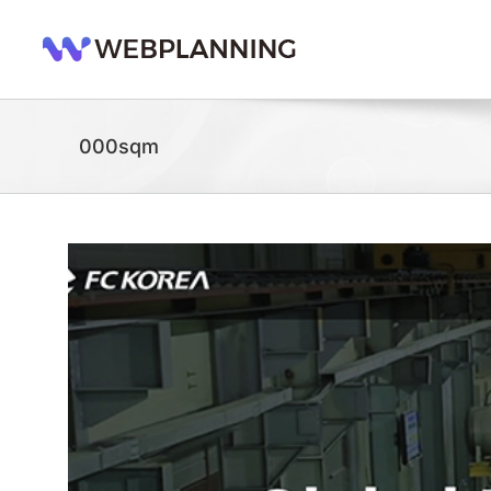
콘
텐
츠
로
건
너
000sqm
뛰
기