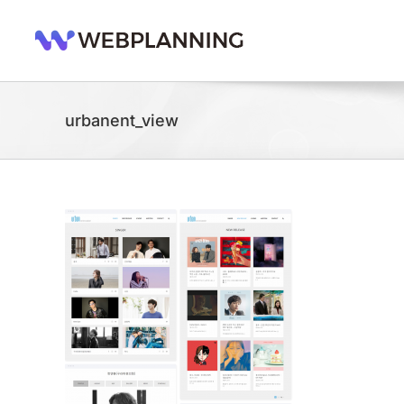
콘
텐
츠
로
건
너
urbanent_view
뛰
기