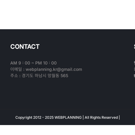
CONTACT
AM 9 : 00 ~ PM 10 : 00
이메일 : webplanning.kr@gmail.com
주소 : 경기도 하남시 망월동 565
Copyright 2012 - 2025 WEBPLANNING | All Rights Reserved |