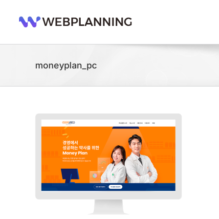
콘
텐
츠
로
건
너
moneyplan_pc
뛰
기