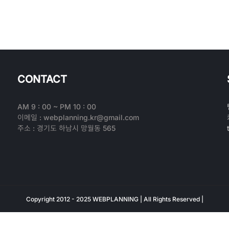
CONTACT
AM 9 : 00 ~ PM 10 : 00
이메일 : webplanning.kr@gmail.com
주소 : 경기도 하남시 망월동 565
Copyright 2012 - 2025 WEBPLANNING | All Rights Reserved |