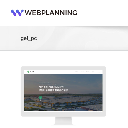
콘
텐
츠
로
건
너
gel_pc
뛰
기