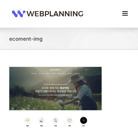
콘
텐
츠
로
건
너
ecoment-img
뛰
기