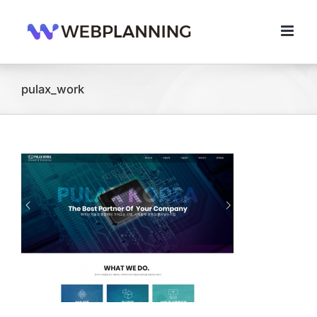
콘
텐
츠
로
건
너
pulax_work
뛰
기