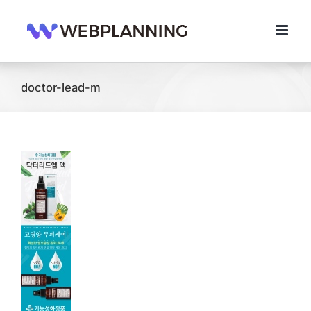
콘
텐
츠
로
건
너
doctor-lead-m
뛰
기