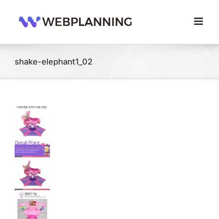
콘
텐
츠
로
건
너
shake-elephant1_02
뛰
기