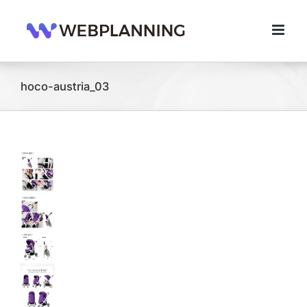
콘
텐
츠
로
건
너
hoco-austria_03
뛰
기