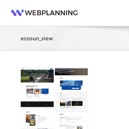
콘
텐
츠
로
건
너
ecosun_view
뛰
기