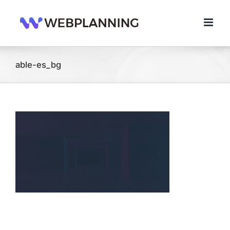
콘
텐
츠
로
건
너
able-es_bg
뛰
기