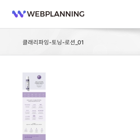
콘
텐
츠
로
건
너
클래리파잉-토닝-로션_01
뛰
기