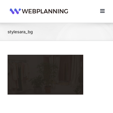
콘
텐
츠
로
건
너
stylesara_bg
뛰
기