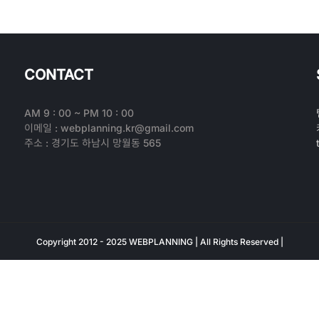
CONTACT
AM 9 : 00 ~ PM 10 : 00
이메일 : webplanning.kr@gmail.com
주소 : 경기도 하남시 망월동 565
Copyright 2012 - 2025 WEBPLANNING | All Rights Reserved |