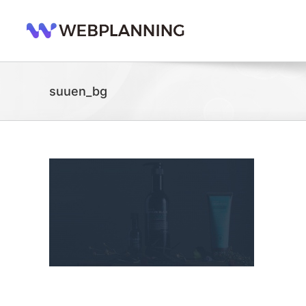
콘
텐
츠
로
건
너
suuen_bg
뛰
기