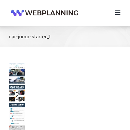
콘
텐
츠
로
건
너
car-jump-starter_1
뛰
기