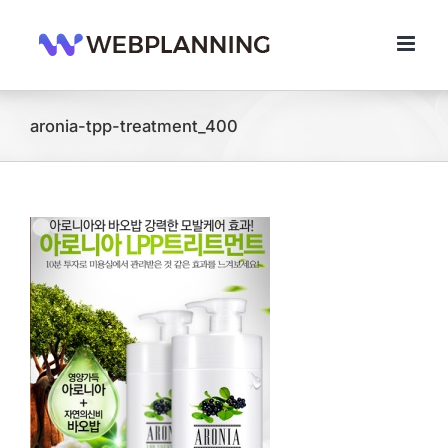
콘
텐
츠
로
건
너
aronia-tpp-treatment_400
뛰
기