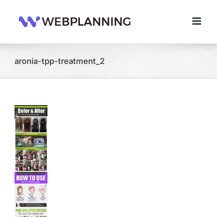
콘
텐
츠
로
건
너
aronia-tpp-treatment_2
뛰
기