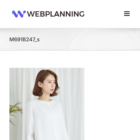
콘
텐
츠
로
건
너
M691B247_s
뛰
기