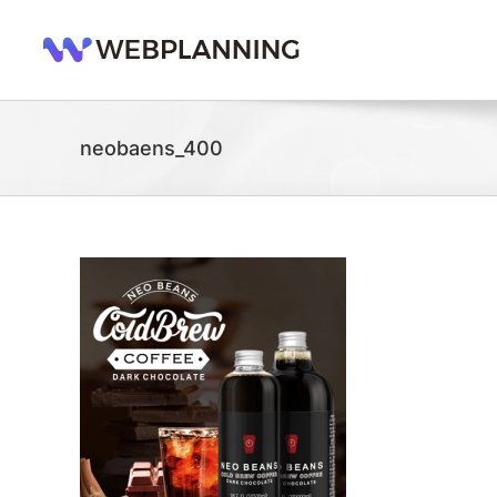
콘
텐
츠
로
건
너
neobaens_400
뛰
기