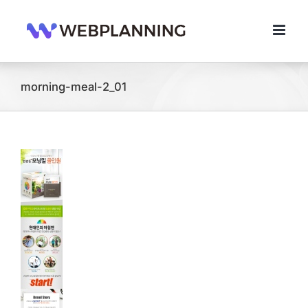
콘
텐
츠
로
건
너
morning-meal-2_01
뛰
기