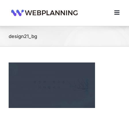
콘
텐
츠
로
건
너
design21_bg
뛰
기