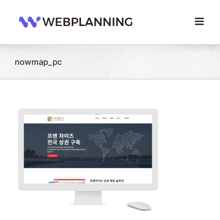
콘
텐
츠
로
건
너
nowmap_pc
뛰
기