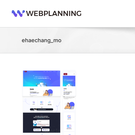
콘
텐
츠
로
건
너
ehaechang_mo
뛰
기