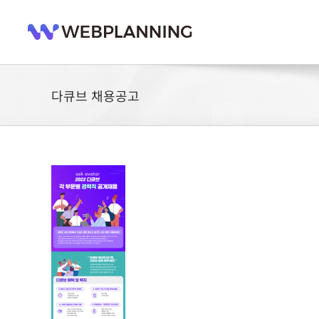
콘
텐
츠
로
건
너
다큐브 채용공고
뛰
기