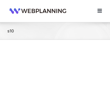
콘
텐
츠
로
건
너
s10
뛰
기