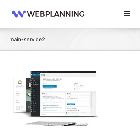
콘
텐
츠
로
건
너
main-service2
뛰
기