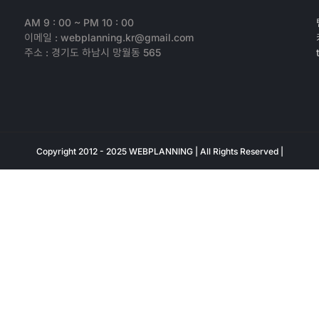
AM 9 : 00 ~ PM 10 : 00
이메일 : webplanning.kr@gmail.com
주소 : 경기도 하남시 망월동 565
Copyright 2012 - 2025 WEBPLANNING | All Rights Reserved |