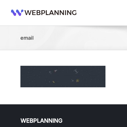
콘
텐
츠
로
건
너
email
뛰
기
WEBPLANNING