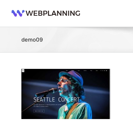
콘
텐
츠
로
건
너
demo09
뛰
기