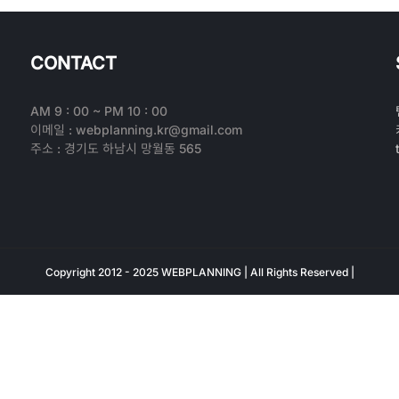
CONTACT
AM 9 : 00 ~ PM 10 : 00
이메일 : webplanning.kr@gmail.com
주소 : 경기도 하남시 망월동 565
Copyright 2012 - 2025 WEBPLANNING | All Rights Reserved |