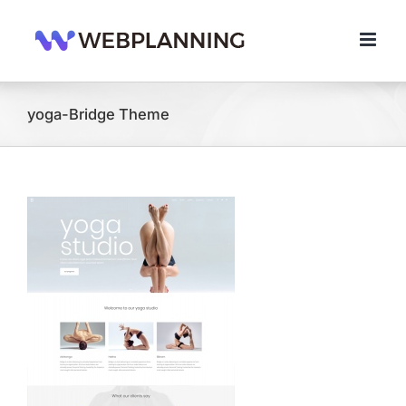
콘
텐
츠
로
건
너
yoga-Bridge Theme
뛰
기