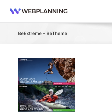
콘
텐
츠
로
건
너
BeExtreme – BeTheme
뛰
기