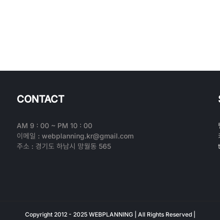
CONTACT
AM 9 : 00 ~ PM 10 : 00
이메일 : webplanning.kr@gmail.com
주소 : 경기도 하남시 망월동 565
Copyright 2012 - 2025 WEBPLANNING | All Rights Reserved |