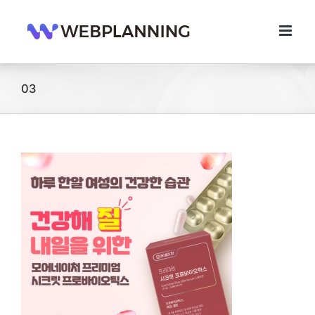
콘
텐
츠
로
건
너
03
뛰
기