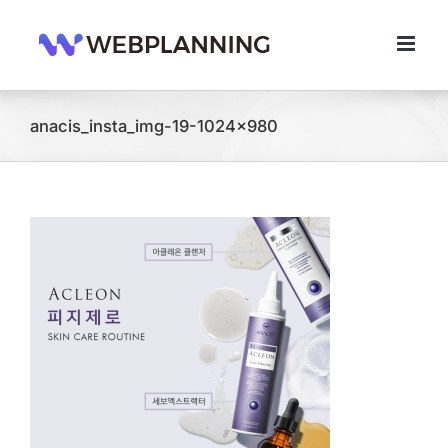
콘
텐
츠
로
건
너
anacis_insta_img-19-1024×980
뛰
기