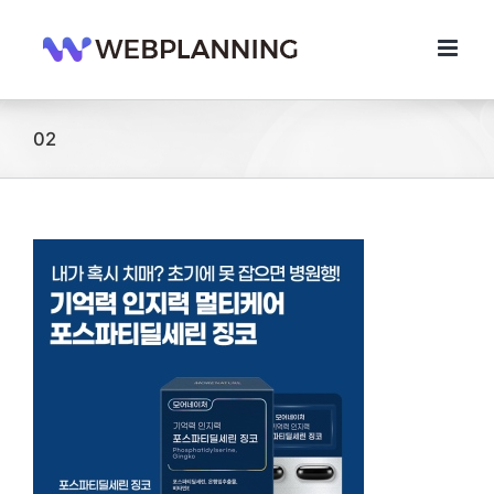
콘
텐
츠
로
건
너
02
뛰
기