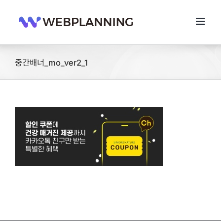
콘
텐
츠
로
건
너
중간배너_mo_ver2_1
뛰
기