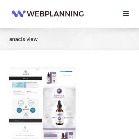
콘
텐
츠
로
건
너
anacis view
뛰
기