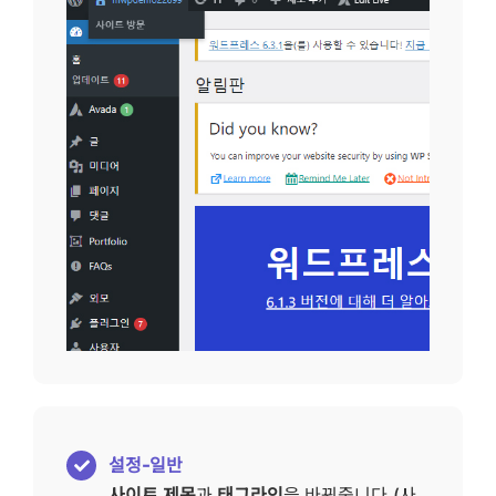
설정-일반
사이트 제목
과
태그라인
을 바꿔줍니다.(사