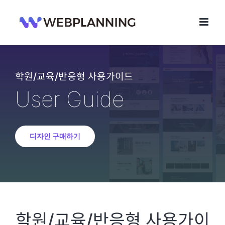
콘
텐
츠
로
건
너
뛰
학원/교육/반응형 사용가이드
기
User Guide
디자인 구매하기
학원/교육/반응형 사용가이