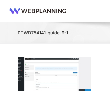
콘
텐
츠
로
건
너
PTWD754141-guide-9-1
뛰
기