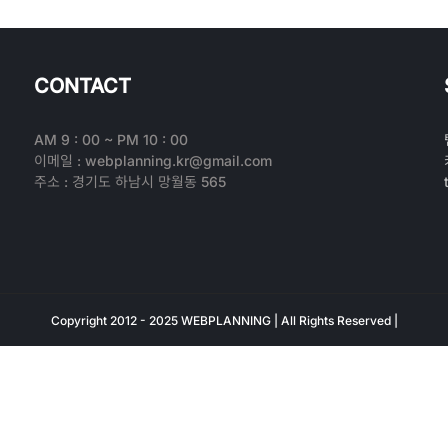
CONTACT
AM 9 : 00 ~ PM 10 : 00
이메일 : webplanning.kr@gmail.com
주소 : 경기도 하남시 망월동 565
Copyright 2012 - 2025 WEBPLANNING | All Rights Reserved |