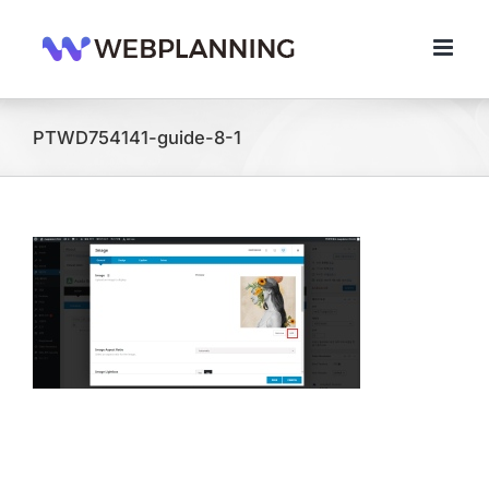
콘
텐
츠
로
건
너
PTWD754141-guide-8-1
뛰
기