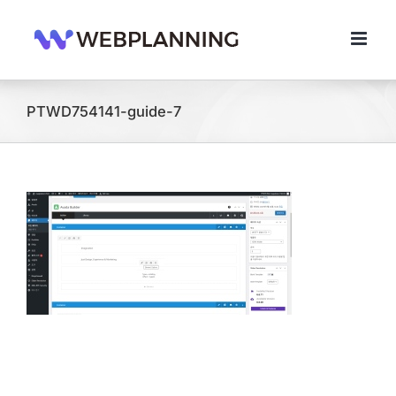
콘
텐
츠
로
건
너
PTWD754141-guide-7
뛰
기