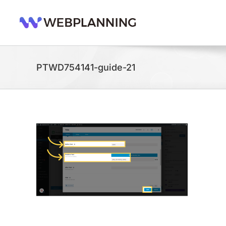
콘
텐
츠
로
건
너
PTWD754141-guide-21
뛰
기