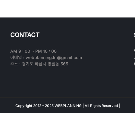
CONTACT
AM 9 : 00 ~ PM 10 : 00
이메일 : webplanning.kr@gmail.com
주소 : 경기도 하남시 망월동 565
Copyright 2012 - 2025 WEBPLANNING | All Rights Reserved |