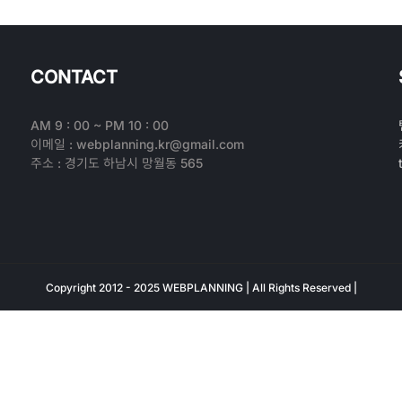
CONTACT
AM 9 : 00 ~ PM 10 : 00
이메일 : webplanning.kr@gmail.com
주소 : 경기도 하남시 망월동 565
Copyright 2012 - 2025 WEBPLANNING | All Rights Reserved |