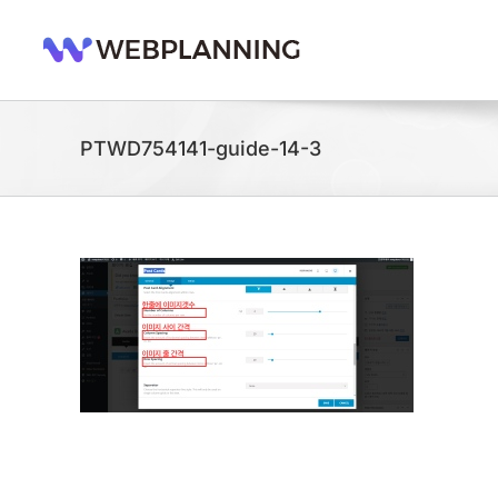
콘
텐
츠
로
건
너
PTWD754141-guide-14-3
뛰
기